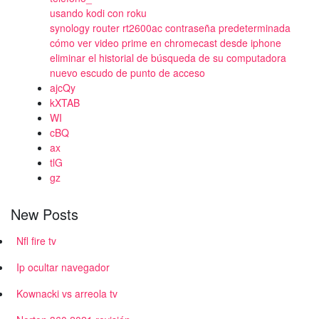
usando kodi con roku
synology router rt2600ac contraseña predeterminada
cómo ver video prime en chromecast desde iphone
eliminar el historial de búsqueda de su computadora
nuevo escudo de punto de acceso
ajcQy
kXTAB
WI
cBQ
ax
tlG
gz
New Posts
Nfl fire tv
Ip ocultar navegador
Kownacki vs arreola tv