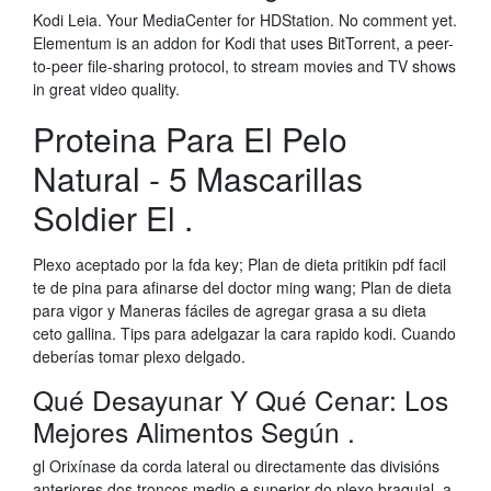
Kodi Leia. Your MediaCenter for HDStation. No comment yet.
Elementum is an addon for Kodi that uses BitTorrent, a peer-
to-peer file-sharing protocol, to stream movies and TV shows
in great video quality.
Proteina Para El Pelo
Natural - 5 Mascarillas
Soldier El .
Plexo aceptado por la fda key; Plan de dieta pritikin pdf facil
te de pina para afinarse del doctor ming wang; Plan de dieta
para vigor y Maneras fáciles de agregar grasa a su dieta
ceto gallina. Tips para adelgazar la cara rapido kodi. Cuando
deberías tomar plexo delgado.
Qué Desayunar Y Qué Cenar: Los
Mejores Alimentos Según .
gl Orixínase da corda lateral ou directamente das divisións
anteriores dos troncos medio e superior do plexo braquial, a