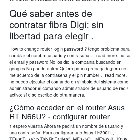
Qué saber antes de
contratar fibra Digi: sin
libertad para elegir .
How to change router login password ? tengo problema para
cambiar el nombre usuario y contraseña … read more. no se
el email y password.No los dio la compania buscando en
googles.No puedo entrar.Quiero ponrlo prepagado,pero no
me acuerdo de la contrasena y el pin number… read more.
no puedo ejecutar el comando en simbolo del sistema como
administrador el comando administrador de usuario de red /
activo: sí o se escribe de otra manera.
¿Cómo acceder en el router Asus
RT N66U? - configurar router
1 espero vuestra Ahora te pedirá un nombre de usuario y
una contraseña. Para configurar uno Asus TF300TL,
TF600TL (Vivo Tab Rt Tablets), ME375CL, ME302KL, K009,