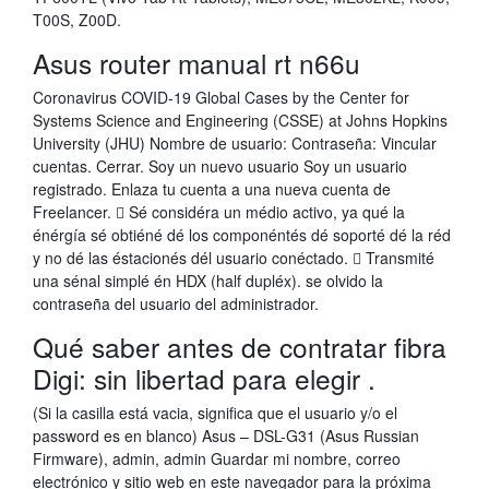
T00S, Z00D.
Asus router manual rt n66u
Coronavirus COVID-19 Global Cases by the Center for
Systems Science and Engineering (CSSE) at Johns Hopkins
University (JHU) Nombre de usuario: Contraseña: Vincular
cuentas. Cerrar. Soy un nuevo usuario Soy un usuario
registrado. Enlaza tu cuenta a una nueva cuenta de
Freelancer.  Sé considéra un médio activo, ya qué la
énérgía sé obtiéné dé los componéntés dé soporté dé la réd
y no dé las éstacionés dél usuario conéctado.  Transmité
una sénal simplé én HDX (half dupléx). se olvido la
contraseña del usuario del administrador.
Qué saber antes de contratar fibra
Digi: sin libertad para elegir .
(Si la casilla está vacia, significa que el usuario y/o el
password es en blanco) Asus – DSL-G31 (Asus Russian
Firmware), admin, admin Guardar mi nombre, correo
electrónico y sitio web en este navegador para la próxima